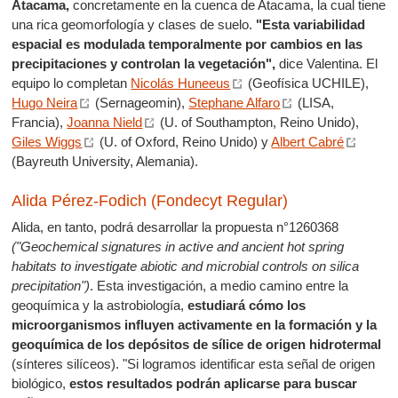
Atacama,
concretamente en la cuenca de Atacama, la cual tiene
una rica geomorfología y clases de suelo.
"Esta variabilidad
espacial es modulada temporalmente por cambios en las
precipitaciones y controlan la vegetación",
dice Valentina. El
equipo lo completan
Nicolás Huneeus
(Geofísica UCHILE),
Hugo Neira
(Sernageomin),
Stephane Alfaro
(LISA,
Francia),
Joanna Nield
(U. of Southampton, Reino Unido),
Giles Wiggs
(U. of Oxford, Reino Unido) y
Albert Cabré
(Bayreuth University, Alemania).
Alida Pérez-Fodich (Fondecyt Regular)
Alida, en tanto, podrá desarrollar la propuesta n°1260368
("Geochemical signatures in active and ancient hot spring
habitats to investigate abiotic and microbial controls on silica
precipitation")
. Esta investigación, a medio camino entre la
geoquímica y la astrobiología,
estudiará cómo los
microorganismos influyen activamente en la formación y la
geoquímica de los depósitos de sílice de origen hidrotermal
(sínteres silíceos). "Si logramos identificar esta señal de origen
biológico,
estos resultados podrán aplicarse para buscar