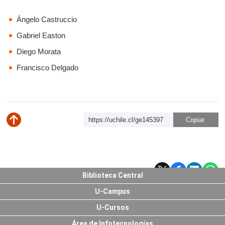
Ángelo Castruccio
Gabriel Easton
Diego Morata
Francisco Delgado
https://uchile.cl/ge145397
Subir
Biblioteca Central
U-Campus
U-Cursos
Área de Infotecnologías