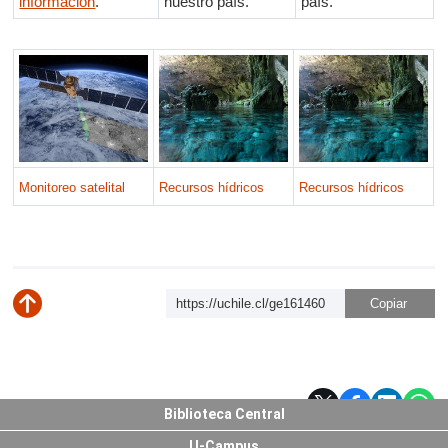
información
.
nuestro país.
país.
Monitoreo satelital
Recursos hídricos
Recursos hídricos
https://uchile.cl/ge161460
Subir
Biblioteca Central
U-Campus