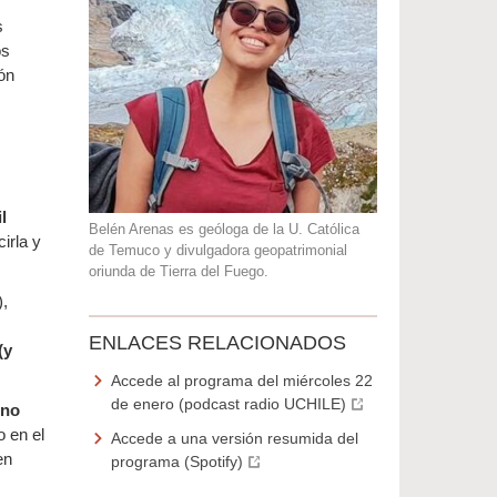
s
os
ión
l
Belén Arenas es geóloga de la U. Católica
irla y
de Temuco y divulgadora geopatrimonial
oriunda de Tierra del Fuego.
),
ENLACES RELACIONADOS
(y
Accede al programa del miércoles 22
de enero (podcast radio UCHILE)
 no
 en el
Accede a una versión resumida del
en
programa (Spotify)