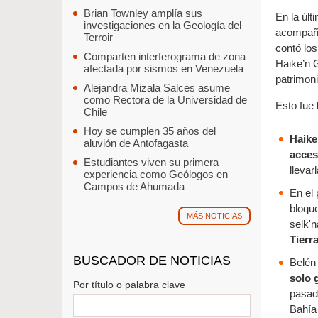
Brian Townley amplía sus
En la últ
investigaciones en la Geología del
acompañó
Terroir
contó los
Comparten interferograma de zona
Haike’n 
afectada por sismos en Venezuela
patrimoni
Alejandra Mizala Salces asume
como Rectora de la Universidad de
Esto fue 
Chile
Hoy se cumplen 35 años del
Haike
aluvión de Antofagasta
acces
Estudiantes viven su primera
llevar
experiencia como Geólogos en
Campos de Ahumada
En el
bloque
MÁS NOTICIAS
selk'
Tierr
BUSCADOR DE NOTICIAS
Belén
solo 
Por título o palabra clave
pasado
Bahía 