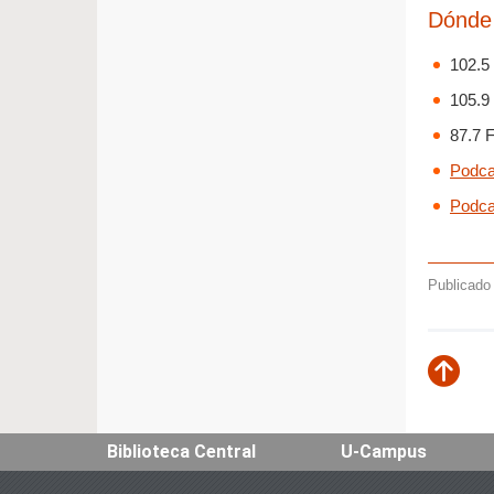
Dónde
102.5
105.9
87.7 
Podc
Podca
Publicado 
Subir
Biblioteca Central
U-Campus