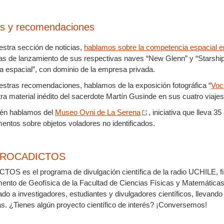
as y recomendaciones
estra sección de noticias,
hablamos sobre la competencia espacial e
as de lanzamiento de sus respectivas naves “New Glenn” y “Starship”
a espacial”, con dominio de la empresa privada.
estras recomendaciones, hablamos de la exposición fotográfica “
Voc
a material inédito del sacerdote Martín Gusinde en sus cuatro viajes
én hablamos del
Museo Ovni de La Serena
, iniciativa que lleva 3
entos sobre objetos voladores no identificados.
 ROCADICTOS
OS es el programa de divulgación científica de la radio UCHILE, f
ento de Geofísica de la Facultad de Ciencias Físicas y Matemáti
ado a investigadores, estudiantes y divulgadores científicos, llevando
as. ¿Tienes algún proyecto científico de interés? ¡Conversemos!