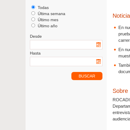
Todas
Última semana
Notici
Último mes
Último año
En nu
prueb
Desde
carrer
En nu
Hasta
muestr
Tambi
docum
Sobre
ROCADICT
Departam
entrevist
audienci