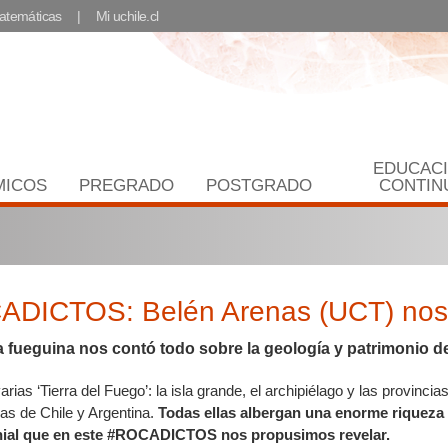
Matemáticas
Mi uchile.cl
EDUCAC
MICOS
PREGRADO
POSTGRADO
CONTIN
DICTOS: Belén Arenas (UCT) nos h
 fueguina nos contó todo sobre la geología y patrimonio de
arias ‘Tierra del Fuego’: la isla grande, el archipiélago y las provincia
as de Chile y Argentina.
Todas ellas albergan una enorme riqueza
nial que en este #ROCADICTOS nos propusimos revelar.