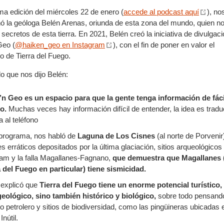
ima edición del miércoles 22 de enero (
accede al podcast aquí
), no
 la geóloga Belén Arenas, oriunda de esta zona del mundo, quien n
 secretos de esta tierra. En 2021, Belén creó la iniciativa de divulgac
Geo (
@haiken_geo en Instagram
), con el fin de poner en valor el
o de Tierra del Fuego.
lo que nos dijo Belén:
’n Geo es un espacio para que la gente tenga información de fáci
o.
Muchas veces hay información difícil de entender, la idea es traduc
la al teléfono
 programa, nos habló de
Laguna de Los Cisnes
(al norte de Porvenir
s erráticos depositados por la última glaciación, sitios arqueológicos
nam y la falla Magallanes-Fagnano,
que demuestra que Magallanes 
a del Fuego en particular) tiene sismicidad.
 explicó que
Tierra del Fuego tiene un enorme potencial turístico,
geológico, sino también histórico y biológico,
sobre todo pensando
 petrolero y sitios de biodiversidad, como las pingüineras ubicadas 
Inútil.