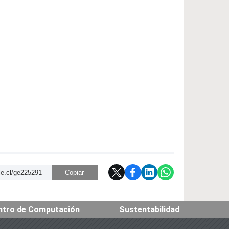
ile.cl/ge225291
Copiar
ntro de Computación
Sustentabilidad