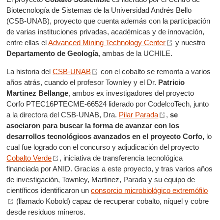
Biotecnología de Sistemas de la Universidad Andrés Bello
(CSB-UNAB), proyecto que cuenta además con la participación
de varias instituciones privadas, académicas y de innovación,
entre ellas el
Advanced Mining Technology Center
y nuestro
Departamento de Geología
, ambas de la UCHILE.
La historia del
CSB-UNAB
con el cobalto se remonta a varios
años atrás, cuando el profesor Townley y el Dr.
Patricio
Martinez Bellange
, ambos ex investigadores del proyecto
Corfo PTEC16PTECME-66524 liderado por CodelcoTech, junto
a la directora del CSB-UNAB, Dra.
Pilar Parada
,
se
asociaron para buscar la forma de avanzar con los
desarrollos tecnológicos avanzados en el proyecto Corfo,
lo
cual fue logrado con el concurso y adjudicación del proyecto
Cobalto Verde
, iniciativa de transferencia tecnológica
financiada por ANID. Gracias a este proyecto, y tras varios años
de investigación, Townley, Martinez, Parada y su equipo de
científicos identificaron un
consorcio microbiológico extremófilo
(llamado Kobold) capaz de recuperar cobalto, níquel y cobre
desde residuos mineros.